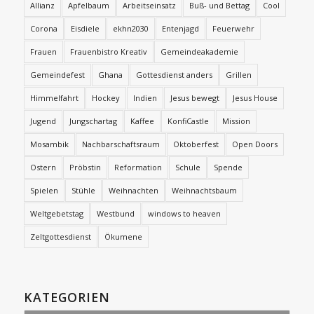
Allianz
Apfelbaum
Arbeitseinsatz
Buß- und Bettag
Cool
Corona
Eisdiele
ekhn2030
Entenjagd
Feuerwehr
Frauen
Frauenbistro Kreativ
Gemeindeakademie
Gemeindefest
Ghana
Gottesdienst anders
Grillen
Himmelfahrt
Hockey
Indien
Jesus bewegt
Jesus House
Jugend
Jungschartag
Kaffee
KonfiCastle
Mission
Mosambik
Nachbarschaftsraum
Oktoberfest
Open Doors
Ostern
Pröbstin
Reformation
Schule
Spende
Spielen
Stühle
Weihnachten
Weihnachtsbaum
Weltgebetstag
Westbund
windows to heaven
Zeltgottesdienst
Ökumene
KATEGORIEN