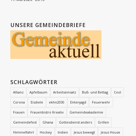
UNSERE GEMEINDEBRIEFE
SCHLAGWÖRTER
Allianz
Apfelbaum
Arbeitseinsatz
Buß- und Bettag
Cool
Corona
Eisdiele
ekhn2030
Entenjagd
Feuerwehr
Frauen
Frauenbistro Kreativ
Gemeindeakademie
Gemeindefest
Ghana
Gottesdienst anders
Grillen
Himmelfahrt
Hockey
Indien
Jesus bewegt
Jesus House