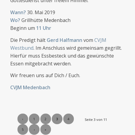
Gottesdienst unter freiem Himmel.
Wann?
30. Mai 2019
Wo?
Grillhütte Medenbach
Beginn um
11 Uhr
Die Predigt hält
Gerd Halfmann
vom
CVJM
Westbund
. Im Anschluss wird gemeinsam gegrillt.
Hierfür muss Essbesteck und das gewünschte
Essen mitgebracht werden.
Wir freuen uns auf Dich / Euch.
CVJM Medenbach
‹
1
2
3
4
Seite 3 von 11
5
›
»