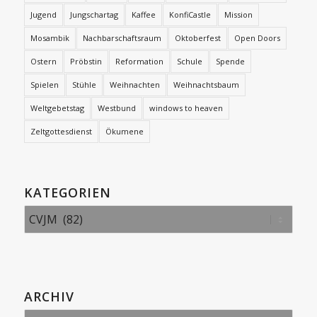
Jugend
Jungschartag
Kaffee
KonfiCastle
Mission
Mosambik
Nachbarschaftsraum
Oktoberfest
Open Doors
Ostern
Pröbstin
Reformation
Schule
Spende
Spielen
Stühle
Weihnachten
Weihnachtsbaum
Weltgebetstag
Westbund
windows to heaven
Zeltgottesdienst
Ökumene
KATEGORIEN
Kategorien
ARCHIV