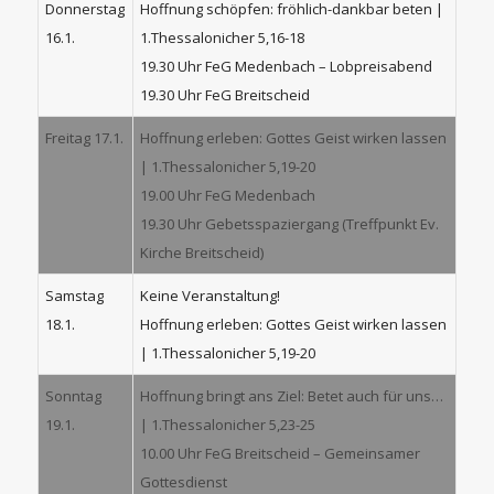
Donnerstag
Hoffnung schöpfen: fröhlich-dankbar beten |
16.1.
1.Thessalonicher 5,16-18
19.30 Uhr FeG Medenbach – Lobpreisabend
19.30 Uhr FeG Breitscheid
Freitag 17.1.
Hoffnung erleben: Gottes Geist wirken lassen
| 1.Thessalonicher 5,19-20
19.00 Uhr FeG Medenbach
19.30 Uhr Gebetsspaziergang (Treffpunkt Ev.
Kirche Breitscheid)
Samstag
Keine Veranstaltung!
18.1.
Hoffnung erleben: Gottes Geist wirken lassen
| 1.Thessalonicher 5,19-20
Sonntag
Hoffnung bringt ans Ziel: Betet auch für uns…
19.1.
| 1.Thessalonicher 5,23-25
10.00 Uhr FeG Breitscheid – Gemeinsamer
Gottesdienst