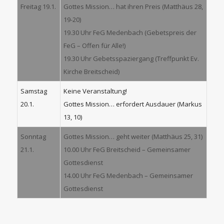
Freitag 19.1.
Gottes Mission… hat ihren Preis (Matthäus 28,
19-20)
19.30 Uhr FeG Medenbach (Gebetspreis der
FeG – Offen für Alle!)
19.30 Uhr Gebetsspaziergang (Treffpunkt Ev.
Kirche Breitscheid)
Samstag
Keine Veranstaltung!
20.1.
Gottes Mission… erfordert Ausdauer (Markus
13, 10)
Sonntag
Gottes Mission… geht weiter (Matthäus 25, 31)
21.1.
10.00 Uhr FeG Breitscheid – Gemeinsamer
Gottesdienst
14.00 Uhr FeG Medenbach – Gemeinsamer
Gottesdienst