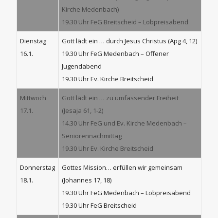
Kirche Medenbach)
19.30 Uhr FeG Breitscheid – Lobpreisabend
Dienstag
Gott lädt ein … durch Jesus Christus (Apg 4, 12)
16.1.
19.30 Uhr FeG Medenbach – Offener
Jugendabend
19.30 Uhr Ev. Kirche Breitscheid
Mittwoch
Gott lädt ein … zu umfassender Freiheit
17.1.
(Jesaja 61, 1-2)
14.30 Uhr FeG und Ev. Kirche Medenbach –
Seniorennachmittag
19.30 Uhr Ev. Kirche Breitscheid
Donnerstag
Gottes Mission… erfüllen wir gemeinsam
18.1.
(Johannes 17, 18)
19.30 Uhr FeG Medenbach – Lobpreisabend
19.30 Uhr FeG Breitscheid