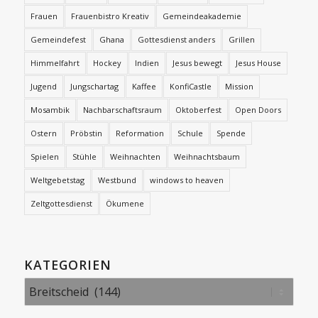
Frauen
Frauenbistro Kreativ
Gemeindeakademie
Gemeindefest
Ghana
Gottesdienst anders
Grillen
Himmelfahrt
Hockey
Indien
Jesus bewegt
Jesus House
Jugend
Jungschartag
Kaffee
KonfiCastle
Mission
Mosambik
Nachbarschaftsraum
Oktoberfest
Open Doors
Ostern
Pröbstin
Reformation
Schule
Spende
Spielen
Stühle
Weihnachten
Weihnachtsbaum
Weltgebetstag
Westbund
windows to heaven
Zeltgottesdienst
Ökumene
KATEGORIEN
Kategorien