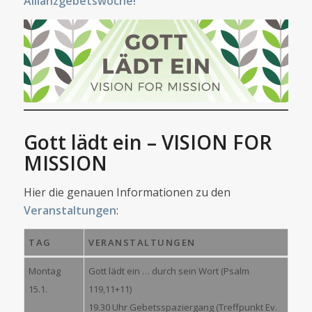
Allianzgebetswoche!
Gott lädt ein – VISION FOR
MISSION
Hier die genauen Informationen zu den
Veranstaltungen
:
TAG
VERANSTALTUNGEN
Montag
Gott lädt ein … durch sein Wort (Psalm
15.1.
119,11+11)
19.30 Uhr Gebetsspaziergang (Treffpunkt Ev.