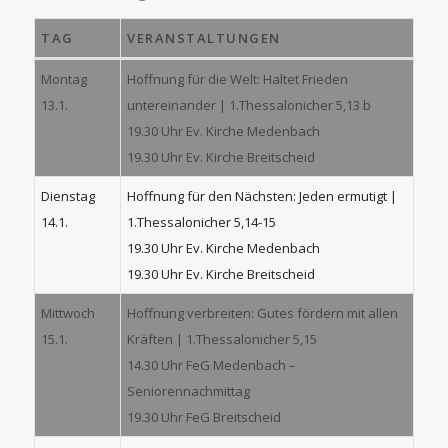
TAG
VERANSTALTUNGEN
Montag
Hoffnung für die Welt: Haltet Frieden
13.1.
untereinander | 1.Thessalonicher 5,13 b
19.30 Uhr Ev. Kirche Medenbach
19.30 Uhr Ev. Kirche Breitscheid
Dienstag
Hoffnung für den Nächsten: Jeden ermutigt |
14.1.
1.Thessalonicher 5,14-15
19.30 Uhr Ev. Kirche Medenbach
19.30 Uhr Ev. Kirche Breitscheid
Mittwoch
Hoffnung verbreiten: Gutes fördern mit allen
15.1.
Kräften | 1.Thessalonicher 5,15
14.30 Uhr FeG Medenbach –
Seniorennachmittag
19.30 Uhr FeG Breitscheid