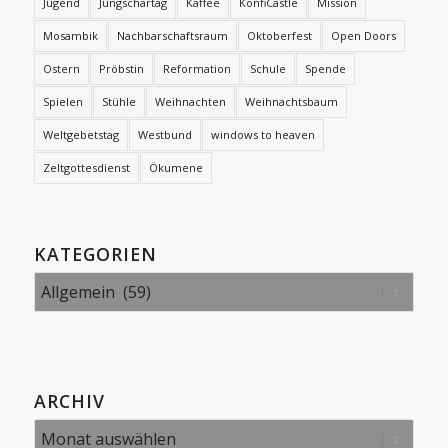
Jugend
Jungschartag
Kaffee
KonfiCastle
Mission
Mosambik
Nachbarschaftsraum
Oktoberfest
Open Doors
Ostern
Pröbstin
Reformation
Schule
Spende
Spielen
Stühle
Weihnachten
Weihnachtsbaum
Weltgebetstag
Westbund
windows to heaven
Zeltgottesdienst
Ökumene
KATEGORIEN
Kategorien
ARCHIV