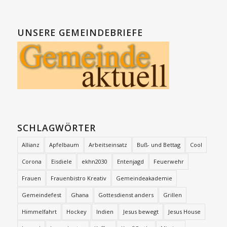
UNSERE GEMEINDEBRIEFE
SCHLAGWÖRTER
Allianz
Apfelbaum
Arbeitseinsatz
Buß- und Bettag
Cool
Corona
Eisdiele
ekhn2030
Entenjagd
Feuerwehr
Frauen
Frauenbistro Kreativ
Gemeindeakademie
Gemeindefest
Ghana
Gottesdienst anders
Grillen
Himmelfahrt
Hockey
Indien
Jesus bewegt
Jesus House