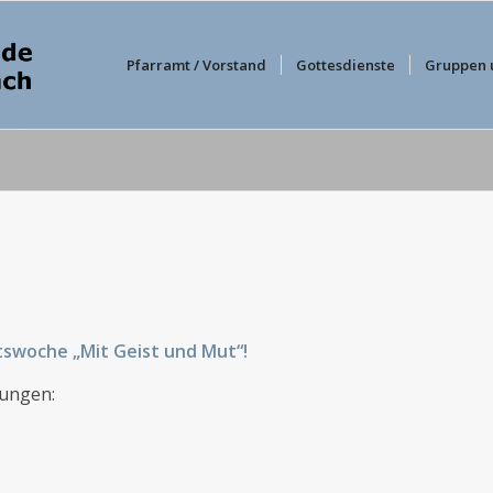
Pfarramt / Vorstand
Gottesdienste
Gruppen 
etswoche „Mit Geist und Mut“!
tungen: