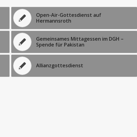
Open-Air-Gottesdienst auf
Hermannsroth
Gemeinsames Mittagessen im DGH –
Spende für Pakistan
Allianzgottesdienst