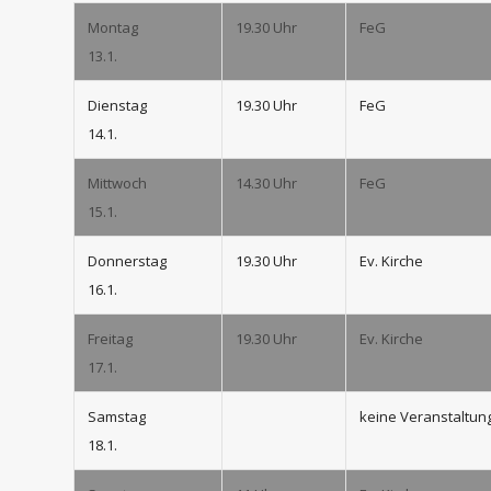
Montag
19.30 Uhr
FeG
13.1.
Dienstag
19.30 Uhr
FeG
14.1.
Mittwoch
14.30 Uhr
FeG
15.1.
Donnerstag
19.30 Uhr
Ev. Kirche
16.1.
Freitag
19.30 Uhr
Ev. Kirche
17.1.
Samstag
keine Veranstaltun
18.1.