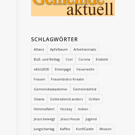
SCHLAGWÖRTER
Allianz
Apfelbaum
Arbeitseinsatz
Buß- und Bettag
Cool
Corona
Eisdiele
ekhn2030
Entenjagd
Feuerwehr
Frauen
Frauenbistro Kreativ
Gemeindeakademie
Gemeindefest
Ghana
Gottesdienst anders
Grillen
Himmelfahrt
Hockey
Indien
Jesus bewegt
Jesus House
Jugend
Jungschartag
Kaffee
KonfiCastle
Mission