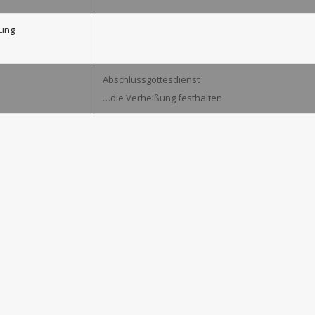
tung
Abschlussgottesdienst
…die Verheißung festhalten