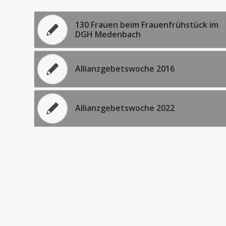
130 Frauen beim Frauenfrühstück im
DGH Medenbach
Allianzgebetswoche 2016
Allianzgebetswoche 2022