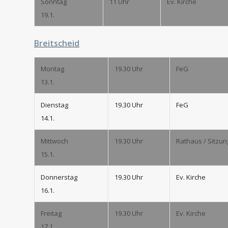
Sonntag
11 Uhr
Ev. Kirche
19.1.
Breitscheid
Montag
19.30 Uhr
FeG
13.1.
Dienstag
19.30 Uhr
FeG
14.1.
Mittwoch
19.30 Uhr
Rathaus / Sitzun
15.1.
Donnerstag
19.30 Uhr
Ev. Kirche
16.1.
Freitag
19.30 Uhr
Ev. Kirche
17.1.