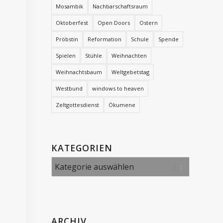
Mosambik
Nachbarschaftsraum
Oktoberfest
Open Doors
Ostern
Pröbstin
Reformation
Schule
Spende
Spielen
Stühle
Weihnachten
Weihnachtsbaum
Weltgebetstag
Westbund
windows to heaven
Zeltgottesdienst
Ökumene
KATEGORIEN
Kategorien
ARCHIV