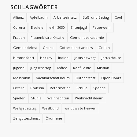
SCHLAGWÖRTER
Allianz
Apfelbaum
Arbeitseinsatz
Buß- und Bettag
Cool
Corona
Eisdiele
ekhn2030
Entenjagd
Feuerwehr
Frauen
Frauenbistro Kreativ
Gemeindeakademie
Gemeindefest
Ghana
Gottesdienst anders
Grillen
Himmelfahrt
Hockey
Indien
Jesus bewegt
Jesus House
Jugend
Jungschartag
Kaffee
KonfiCastle
Mission
Mosambik
Nachbarschaftsraum
Oktoberfest
Open Doors
Ostern
Pröbstin
Reformation
Schule
Spende
Spielen
Stühle
Weihnachten
Weihnachtsbaum
Weltgebetstag
Westbund
windows to heaven
Zeltgottesdienst
Ökumene