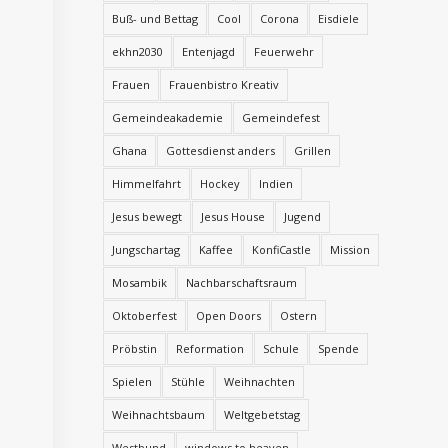
Buß- und Bettag
Cool
Corona
Eisdiele
ekhn2030
Entenjagd
Feuerwehr
Frauen
Frauenbistro Kreativ
Gemeindeakademie
Gemeindefest
Ghana
Gottesdienst anders
Grillen
Himmelfahrt
Hockey
Indien
Jesus bewegt
Jesus House
Jugend
Jungschartag
Kaffee
KonfiCastle
Mission
Mosambik
Nachbarschaftsraum
Oktoberfest
Open Doors
Ostern
Pröbstin
Reformation
Schule
Spende
Spielen
Stühle
Weihnachten
Weihnachtsbaum
Weltgebetstag
Westbund
windows to heaven