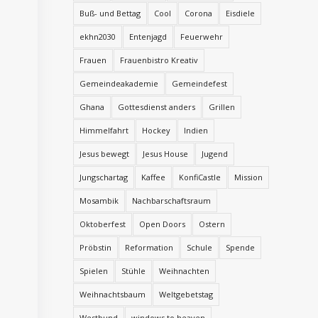
Buß- und Bettag
Cool
Corona
Eisdiele
ekhn2030
Entenjagd
Feuerwehr
Frauen
Frauenbistro Kreativ
Gemeindeakademie
Gemeindefest
Ghana
Gottesdienst anders
Grillen
Himmelfahrt
Hockey
Indien
Jesus bewegt
Jesus House
Jugend
Jungschartag
Kaffee
KonfiCastle
Mission
Mosambik
Nachbarschaftsraum
Oktoberfest
Open Doors
Ostern
Pröbstin
Reformation
Schule
Spende
Spielen
Stühle
Weihnachten
Weihnachtsbaum
Weltgebetstag
Westbund
windows to heaven