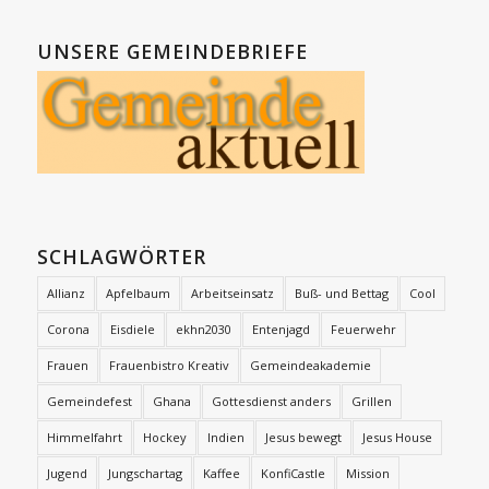
UNSERE GEMEINDEBRIEFE
SCHLAGWÖRTER
Allianz
Apfelbaum
Arbeitseinsatz
Buß- und Bettag
Cool
Corona
Eisdiele
ekhn2030
Entenjagd
Feuerwehr
Frauen
Frauenbistro Kreativ
Gemeindeakademie
Gemeindefest
Ghana
Gottesdienst anders
Grillen
Himmelfahrt
Hockey
Indien
Jesus bewegt
Jesus House
Jugend
Jungschartag
Kaffee
KonfiCastle
Mission