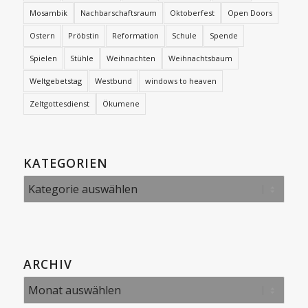
Mosambik
Nachbarschaftsraum
Oktoberfest
Open Doors
Ostern
Pröbstin
Reformation
Schule
Spende
Spielen
Stühle
Weihnachten
Weihnachtsbaum
Weltgebetstag
Westbund
windows to heaven
Zeltgottesdienst
Ökumene
KATEGORIEN
Kategorien
ARCHIV