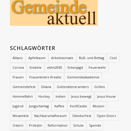
SCHLAGWÖRTER
Allianz
Apfelbaum
Arbeitseinsatz
Buß- und Bettag
Cool
Corona
Eisdiele
ekhn2030
Entenjagd
Feuerwehr
Frauen
Frauenbistro Kreativ
Gemeindeakademie
Gemeindefest
Ghana
Gottesdienst anders
Grillen
Himmelfahrt
Hockey
Indien
Jesus bewegt
Jesus House
Jugend
Jungschartag
Kaffee
KonfiCastle
Mission
Mosambik
Nachbarschaftsraum
Oktoberfest
Open Doors
Ostern
Pröbstin
Reformation
Schule
Spende