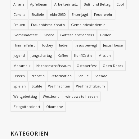
Allianz
Apfelbaum
Arbeitseinsatz
Buß- und Bettag
Cool
Corona
Eisdiele
ekhn2030
Entenjagd
Feuerwehr
Frauen
Frauenbistro Kreativ
Gemeindeakademie
Gemeindefest
Ghana
Gottesdienst anders
Grillen
Himmelfahrt
Hockey
Indien
Jesus bewegt
Jesus House
Jugend
Jungschartag
Kaffee
KonfiCastle
Mission
Mosambik
Nachbarschaftsraum
Oktoberfest
Open Doors
Ostern
Pröbstin
Reformation
Schule
Spende
Spielen
Stühle
Weihnachten
Weihnachtsbaum
Weltgebetstag
Westbund
windows to heaven
Zeltgottesdienst
Ökumene
KATEGORIEN