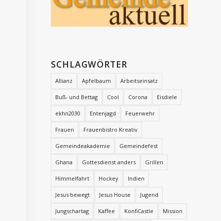
SCHLAGWÖRTER
Allianz
Apfelbaum
Arbeitseinsatz
Buß- und Bettag
Cool
Corona
Eisdiele
ekhn2030
Entenjagd
Feuerwehr
Frauen
Frauenbistro Kreativ
Gemeindeakademie
Gemeindefest
Ghana
Gottesdienst anders
Grillen
Himmelfahrt
Hockey
Indien
Jesus bewegt
Jesus House
Jugend
Jungschartag
Kaffee
KonfiCastle
Mission