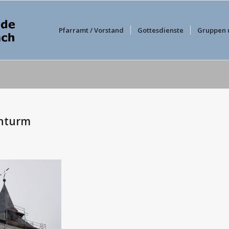
Pfarramt / Vorstand
Gottesdienste
Gruppen 
chturm