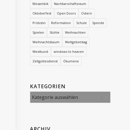
Mosambik
Nachbarschaftsraum
Oktoberfest
Open Doors
Ostern
Pröbstin
Reformation
Schule
Spende
Spielen
Stühle
Weihnachten
Weihnachtsbaum
Weltgebetstag
Westbund
windows to heaven
Zeltgottesdienst
Ökumene
KATEGORIEN
Kategorien
ARCHIV