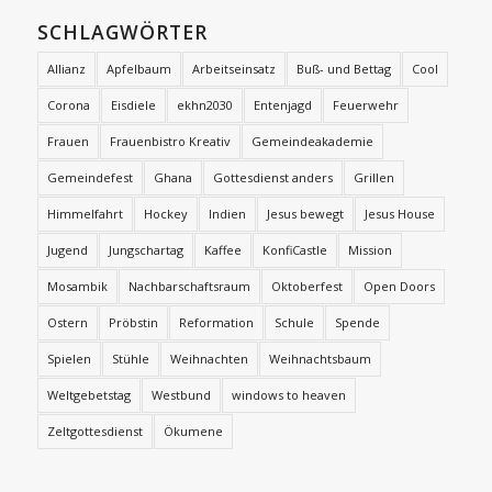
SCHLAGWÖRTER
Allianz
Apfelbaum
Arbeitseinsatz
Buß- und Bettag
Cool
Corona
Eisdiele
ekhn2030
Entenjagd
Feuerwehr
Frauen
Frauenbistro Kreativ
Gemeindeakademie
Gemeindefest
Ghana
Gottesdienst anders
Grillen
Himmelfahrt
Hockey
Indien
Jesus bewegt
Jesus House
Jugend
Jungschartag
Kaffee
KonfiCastle
Mission
Mosambik
Nachbarschaftsraum
Oktoberfest
Open Doors
Ostern
Pröbstin
Reformation
Schule
Spende
Spielen
Stühle
Weihnachten
Weihnachtsbaum
Weltgebetstag
Westbund
windows to heaven
Zeltgottesdienst
Ökumene