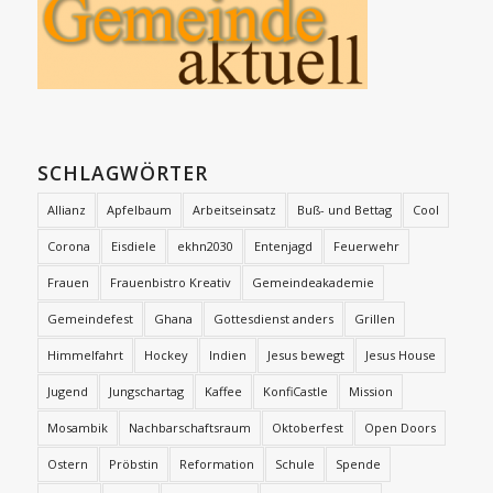
SCHLAGWÖRTER
Allianz
Apfelbaum
Arbeitseinsatz
Buß- und Bettag
Cool
Corona
Eisdiele
ekhn2030
Entenjagd
Feuerwehr
Frauen
Frauenbistro Kreativ
Gemeindeakademie
Gemeindefest
Ghana
Gottesdienst anders
Grillen
Himmelfahrt
Hockey
Indien
Jesus bewegt
Jesus House
Jugend
Jungschartag
Kaffee
KonfiCastle
Mission
Mosambik
Nachbarschaftsraum
Oktoberfest
Open Doors
Ostern
Pröbstin
Reformation
Schule
Spende