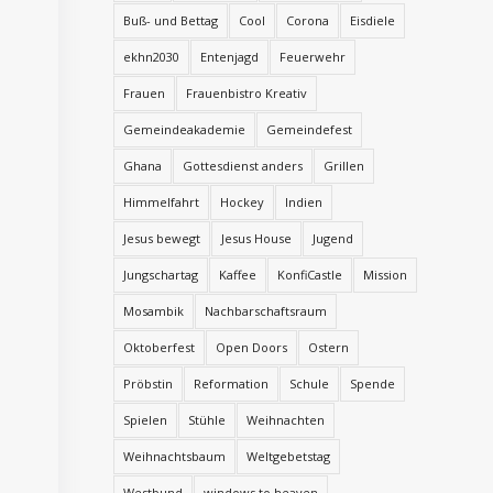
Buß- und Bettag
Cool
Corona
Eisdiele
ekhn2030
Entenjagd
Feuerwehr
Frauen
Frauenbistro Kreativ
Gemeindeakademie
Gemeindefest
Ghana
Gottesdienst anders
Grillen
Himmelfahrt
Hockey
Indien
Jesus bewegt
Jesus House
Jugend
Jungschartag
Kaffee
KonfiCastle
Mission
Mosambik
Nachbarschaftsraum
Oktoberfest
Open Doors
Ostern
Pröbstin
Reformation
Schule
Spende
Spielen
Stühle
Weihnachten
Weihnachtsbaum
Weltgebetstag
Westbund
windows to heaven