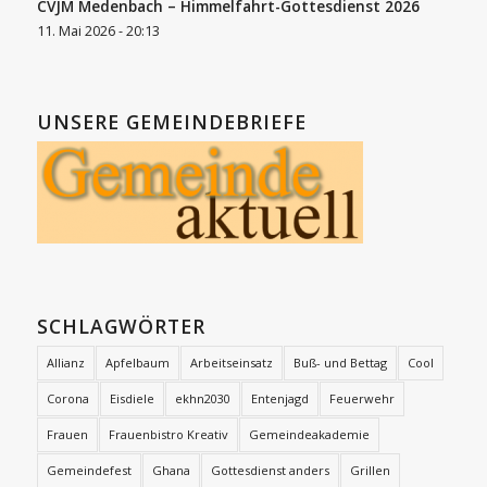
CVJM Medenbach – Himmelfahrt-Gottesdienst 2026
11. Mai 2026 - 20:13
UNSERE GEMEINDEBRIEFE
SCHLAGWÖRTER
Allianz
Apfelbaum
Arbeitseinsatz
Buß- und Bettag
Cool
Corona
Eisdiele
ekhn2030
Entenjagd
Feuerwehr
Frauen
Frauenbistro Kreativ
Gemeindeakademie
Gemeindefest
Ghana
Gottesdienst anders
Grillen