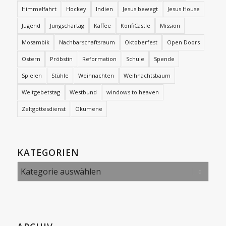
Himmelfahrt
Hockey
Indien
Jesus bewegt
Jesus House
Jugend
Jungschartag
Kaffee
KonfiCastle
Mission
Mosambik
Nachbarschaftsraum
Oktoberfest
Open Doors
Ostern
Pröbstin
Reformation
Schule
Spende
Spielen
Stühle
Weihnachten
Weihnachtsbaum
Weltgebetstag
Westbund
windows to heaven
Zeltgottesdienst
Ökumene
KATEGORIEN
Kategorien