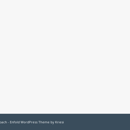
bach
-
Enfold WordPress Theme by Kriesi