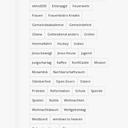
ekhn2030
Entenjagd
Feuerwehr
Frauen
Frauenbistro Kreativ
Gemeindeakademie
Gemeindefest
Ghana
Gottesdienst anders
Grillen
Himmelfahrt
Hockey
Indien
Jesus bewegt
Jesus House
Jugend
Jungschartag
Kaffee
KonfiCastle
Mission
Mosambik
Nachbarschaftsraum
Oktoberfest
Open Doors
Ostern
Pröbstin
Reformation
Schule
Spende
Spielen
Stühle
Weihnachten
Weihnachtsbaum
Weltgebetstag
Westbund
windows to heaven