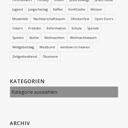
Jugend
Jungschartag
Kaffee
KonfiCastle
Mission
Mosambik
Nachbarschaftsraum
Oktoberfest
Open Doors
Ostern
Pröbstin
Reformation
Schule
Spende
Spielen
Stühle
Weihnachten
Weihnachtsbaum
Weltgebetstag
Westbund
windows to heaven
Zeltgottesdienst
Ökumene
KATEGORIEN
Kategorien
ARCHIV