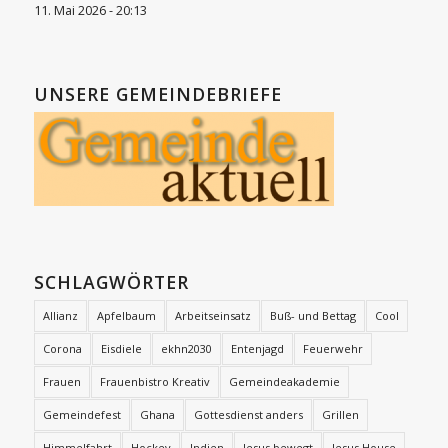
11. Mai 2026 - 20:13
UNSERE GEMEINDEBRIEFE
SCHLAGWÖRTER
Allianz
Apfelbaum
Arbeitseinsatz
Buß- und Bettag
Cool
Corona
Eisdiele
ekhn2030
Entenjagd
Feuerwehr
Frauen
Frauenbistro Kreativ
Gemeindeakademie
Gemeindefest
Ghana
Gottesdienst anders
Grillen
Himmelfahrt
Hockey
Indien
Jesus bewegt
Jesus House