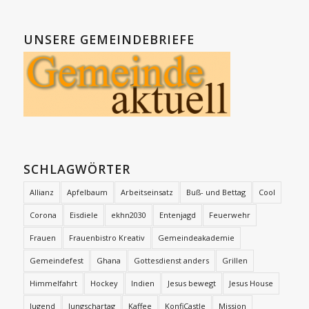
UNSERE GEMEINDEBRIEFE
SCHLAGWÖRTER
Allianz
Apfelbaum
Arbeitseinsatz
Buß- und Bettag
Cool
Corona
Eisdiele
ekhn2030
Entenjagd
Feuerwehr
Frauen
Frauenbistro Kreativ
Gemeindeakademie
Gemeindefest
Ghana
Gottesdienst anders
Grillen
Himmelfahrt
Hockey
Indien
Jesus bewegt
Jesus House
Jugend
Jungschartag
Kaffee
KonfiCastle
Mission