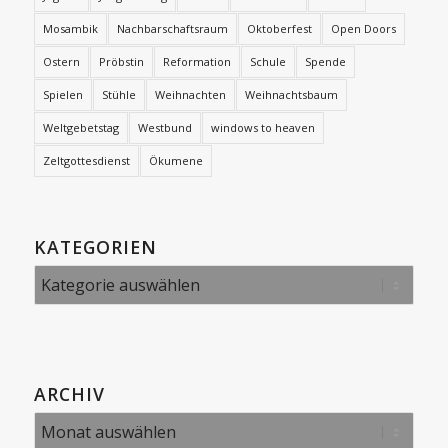
Mosambik
Nachbarschaftsraum
Oktoberfest
Open Doors
Ostern
Pröbstin
Reformation
Schule
Spende
Spielen
Stühle
Weihnachten
Weihnachtsbaum
Weltgebetstag
Westbund
windows to heaven
Zeltgottesdienst
Ökumene
KATEGORIEN
Kategorien
ARCHIV