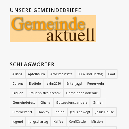
UNSERE GEMEINDEBRIEFE
SCHLAGWÖRTER
Allianz
Apfelbaum
Arbeitseinsatz
Buß- und Bettag
Cool
Corona
Eisdiele
ekhn2030
Entenjagd
Feuerwehr
Frauen
Frauenbistro Kreativ
Gemeindeakademie
Gemeindefest
Ghana
Gottesdienst anders
Grillen
Himmelfahrt
Hockey
Indien
Jesus bewegt
Jesus House
Jugend
Jungschartag
Kaffee
KonfiCastle
Mission