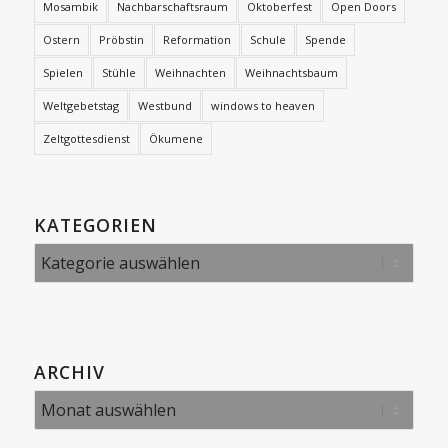
Mosambik
Nachbarschaftsraum
Oktoberfest
Open Doors
Ostern
Pröbstin
Reformation
Schule
Spende
Spielen
Stühle
Weihnachten
Weihnachtsbaum
Weltgebetstag
Westbund
windows to heaven
Zeltgottesdienst
Ökumene
KATEGORIEN
Kategorien
ARCHIV