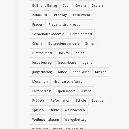
Buß- und Bettag
Cool
Corona
Eisdiele
ekhn2030
Entenjagd
Feuerwehr
Frauen
Frauenbistro Kreativ
Gemeindeakademie
Gemeindefest
Ghana
Gottesdienst anders
Grillen
Himmelfahrt
Hockey
Indien
Jesus bewegt
Jesus House
Jugend
Jungschartag
Kaffee
KonfiCastle
Mission
Mosambik
Nachbarschaftsraum
Oktoberfest
Open Doors
Ostern
Pröbstin
Reformation
Schule
Spende
Spielen
Stühle
Weihnachten
Weihnachtsbaum
Weltgebetstag
Westbund
windows to heaven