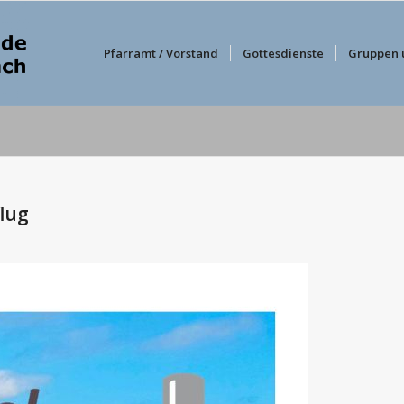
Pfarramt / Vorstand
Gottesdienste
Gruppen 
lug