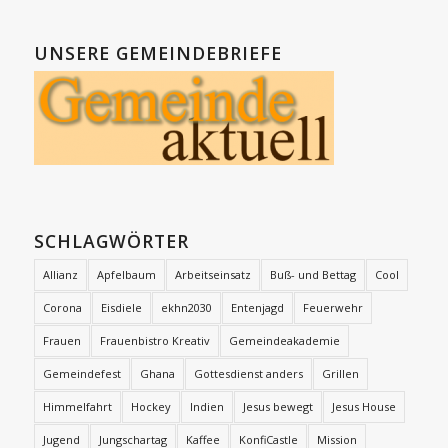
UNSERE GEMEINDEBRIEFE
SCHLAGWÖRTER
Allianz
Apfelbaum
Arbeitseinsatz
Buß- und Bettag
Cool
Corona
Eisdiele
ekhn2030
Entenjagd
Feuerwehr
Frauen
Frauenbistro Kreativ
Gemeindeakademie
Gemeindefest
Ghana
Gottesdienst anders
Grillen
Himmelfahrt
Hockey
Indien
Jesus bewegt
Jesus House
Jugend
Jungschartag
Kaffee
KonfiCastle
Mission