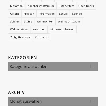
Mosambik
Nachbarschaftsraum
Oktoberfest
Open Doors
Ostern
Pröbstin
Reformation
Schule
Spende
Spielen
Stühle
Weihnachten
Weihnachtsbaum
Weltgebetstag
Westbund
windows to heaven
Zeltgottesdienst
Ökumene
KATEGORIEN
Kategorien
ARCHIV