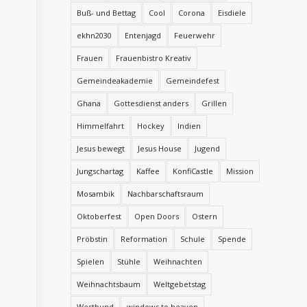
Buß- und Bettag
Cool
Corona
Eisdiele
ekhn2030
Entenjagd
Feuerwehr
Frauen
Frauenbistro Kreativ
Gemeindeakademie
Gemeindefest
Ghana
Gottesdienst anders
Grillen
Himmelfahrt
Hockey
Indien
Jesus bewegt
Jesus House
Jugend
Jungschartag
Kaffee
KonfiCastle
Mission
Mosambik
Nachbarschaftsraum
Oktoberfest
Open Doors
Ostern
Pröbstin
Reformation
Schule
Spende
Spielen
Stühle
Weihnachten
Weihnachtsbaum
Weltgebetstag
Westbund
windows to heaven